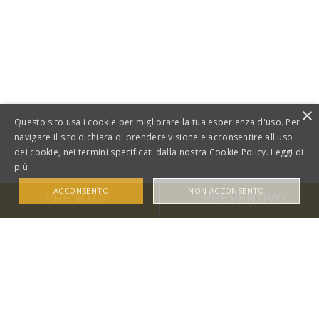
×
Questo sito usa i cookie per migliorare la tua esperienza d'uso. Per
navigare il sito dichiara di prendere visione e acconsentire all'uso
dei cookie, nei termini specificati dalla nostra Cookie Policy.
Leggi di
più
ACCONSENTO
NON ACCONSENTO
PRENOTA
PREVENTIVO
TOP SQUARE S.R.L. – P. IVA:
03557730821 –
con sede in Via Bara
all’Olivella, 78 - 90133 - Palermo (PA) -