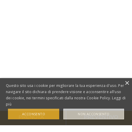
×
Questo sito usa i cookie per migliorare la tua esperienza d'uso. Per
navigare il sito dichiara di prendere visione e acconsentire all'uso
dei cookie, nei termini specificati dalla nostra Cookie Policy.
Leggi di
più
ACCONSENTO
NON ACCONSENTO
PRENOTA
PREVENTIVO